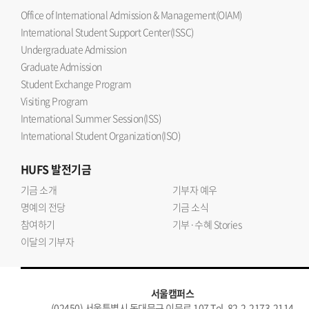
Office of International Admission & Management(OIAM)
International Student Support Center(ISSC)
Undergraduate Admission
Graduate Admission
Student Exchange Program
Visiting Program
International Summer Session(ISS)
International Student Organization(ISO)
HUFS
발전기금
기금 소개
기부자 예우
명예의 전당
기금 소식
참여하기
기부·수혜 Stories
이달의 기부자
서울캠퍼스
(02450) 서울특별시 동대문구 이문로 107 Tel. 82-2-2173-2114