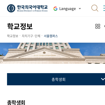
Language
학교정보
학교정보
자치기구·단체
서울캠퍼스
총학생회
총학생회
동아리연합회
총학생회
교지 편집위원회