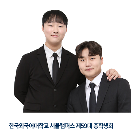
모의국제연합
국제학생회
생활도서관
학생복지위원회
영상사업단
한국외대풍물패연합회
한국외대통역협회
한국외대119학군단
한국외국어대학교 서울캠퍼스 제59대 총학생회