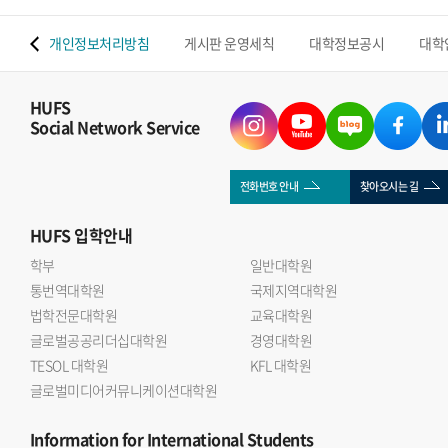
 맵
개인정보처리방침
게시판 운영세칙
대학정보공시
대학
HUFS
Social Network Service
전화번호 안내
찾아오시는 길
HUFS
입학안내
학부
일반대학원
통번역대학원
국제지역대학원
법학전문대학원
교육대학원
글로벌공공리더십대학원
경영대학원
TESOL 대학원
KFL 대학원
글로벌미디어커뮤니케이션대학원
Information
for International Students