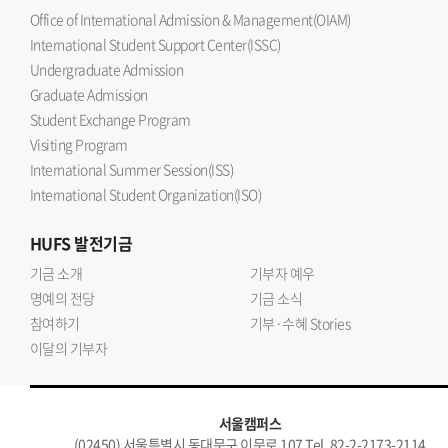
Office of International Admission & Management(OIAM)
International Student Support Center(ISSC)
Undergraduate Admission
Graduate Admission
Student Exchange Program
Visiting Program
International Summer Session(ISS)
International Student Organization(ISO)
HUFS
발전기금
기금 소개
기부자 예우
명예의 전당
기금 소식
참여하기
기부·수혜 Stories
이달의 기부자
서울캠퍼스
(02450) 서울특별시 동대문구 이문로 107 Tel. 82-2-2173-2114