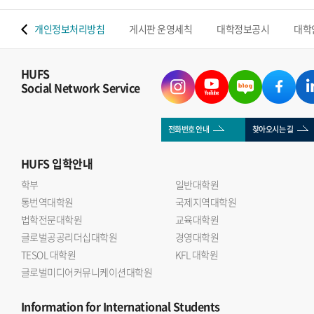
 맵
개인정보처리방침
게시판 운영세칙
대학정보공시
대학
HUFS
Social Network Service
전화번호 안내
찾아오시는 길
HUFS
입학안내
학부
일반대학원
통번역대학원
국제지역대학원
법학전문대학원
교육대학원
글로벌공공리더십대학원
경영대학원
TESOL 대학원
KFL 대학원
글로벌미디어커뮤니케이션대학원
Information
for International Students