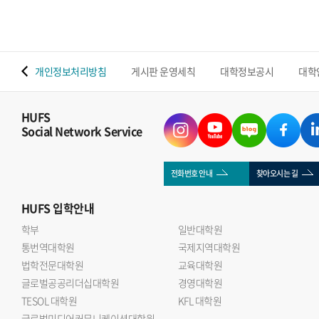
 맵
개인정보처리방침
게시판 운영세칙
대학정보공시
대학
HUFS
Social Network Service
전화번호 안내
찾아오시는 길
HUFS
입학안내
학부
일반대학원
통번역대학원
국제지역대학원
법학전문대학원
교육대학원
글로벌공공리더십대학원
경영대학원
TESOL 대학원
KFL 대학원
글로벌미디어커뮤니케이션대학원