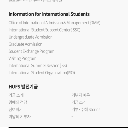
Information
for International Students
Office of International Admission & Management(OIAM)
International Student Support Center(ISSC)
Undergraduate Admission
Graduate Admission
Student Exchange Program
Visiting Program
International Summer Session(ISS)
International Student Organization(ISO)
HUFS
발전기금
기금 소개
기부자 예우
명예의 전당
기금 소식
참여하기
기부·수혜 Stories
-
이달의 기부자