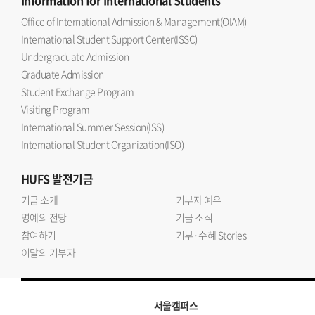
Information
for International Students
Office of International Admission & Management(OIAM)
International Student Support Center(ISSC)
Undergraduate Admission
Graduate Admission
Student Exchange Program
Visiting Program
International Summer Session(ISS)
International Student Organization(ISO)
HUFS
발전기금
기금 소개
기부자 예우
명예의 전당
기금 소식
참여하기
기부·수혜 Stories
이달의 기부자
서울캠퍼스