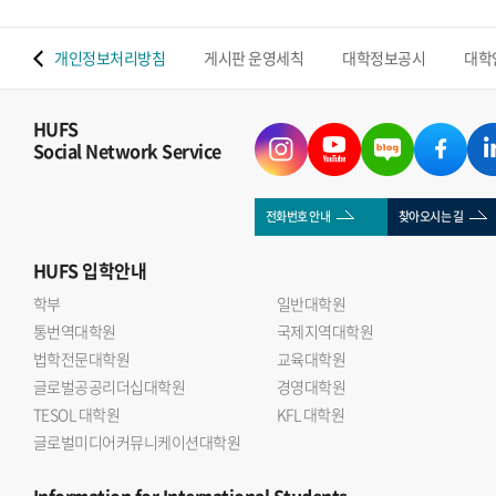
 맵
개인정보처리방침
게시판 운영세칙
대학정보공시
대학
HUFS
Social Network Service
전화번호 안내
찾아오시는 길
HUFS
입학안내
학부
일반대학원
통번역대학원
국제지역대학원
법학전문대학원
교육대학원
글로벌공공리더십대학원
경영대학원
TESOL 대학원
KFL 대학원
글로벌미디어커뮤니케이션대학원