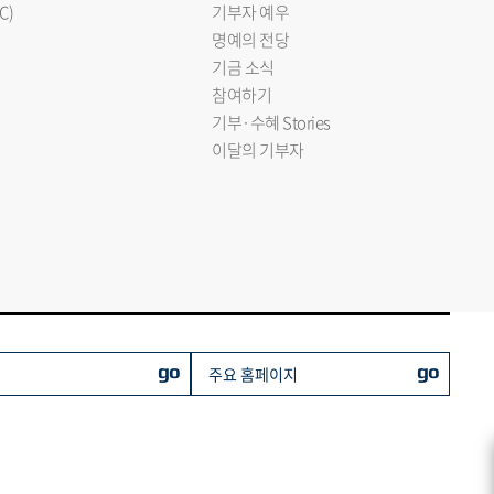
C)
기부자 예우
명예의 전당
기금 소식
참여하기
기부·수혜 Stories
이달의 기부자
go
go
주요 홈페이지