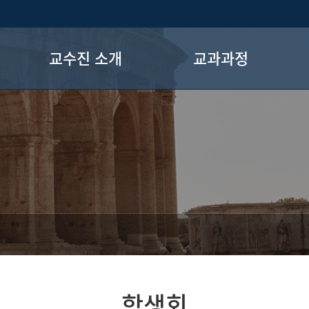
교수진 소개
교과과정
교수진
교육과정
장학제도
전공로드맵
학생회