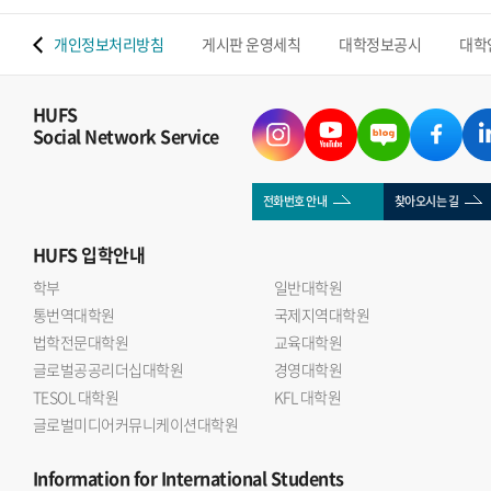
 맵
개인정보처리방침
게시판 운영세칙
대학정보공시
대학
HUFS
Social Network Service
전화번호 안내
찾아오시는 길
HUFS
입학안내
학부
일반대학원
통번역대학원
국제지역대학원
법학전문대학원
교육대학원
글로벌공공리더십대학원
경영대학원
TESOL 대학원
KFL 대학원
글로벌미디어커뮤니케이션대학원
Information
for International Students