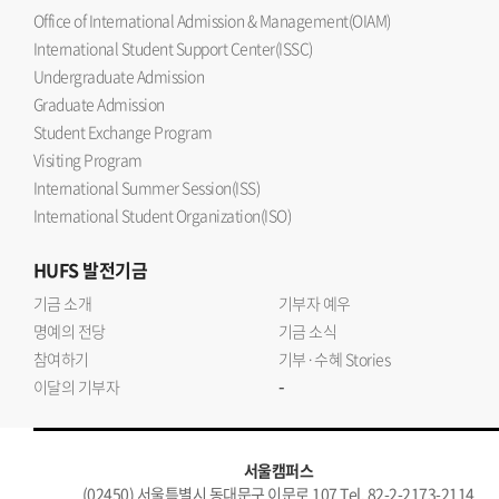
Office of International Admission & Management(OIAM)
International Student Support Center(ISSC)
Undergraduate Admission
Graduate Admission
Student Exchange Program
Visiting Program
International Summer Session(ISS)
International Student Organization(ISO)
HUFS
발전기금
기금 소개
기부자 예우
명예의 전당
기금 소식
참여하기
기부·수혜 Stories
-
이달의 기부자
서울캠퍼스
(02450) 서울특별시 동대문구 이문로 107 Tel. 82-2-2173-2114