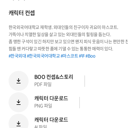
시그니처
캐릭터 컨셉
Stationery Items
상징
한국외국어대학교 재학생. 외대인들의 친구이자 귀요미 마스코트.
전용서체
가뜩이나 치열한 일상을 살고 있는 외대인들의 힐링을 돕는다.
PPT템플릿
좀 맹한 구석이 있긴 하지만 보고 있으면 왠지 피식 웃음이 나는 편안한 
캐릭터
힘들 땐 커다랗고 따뜻한 품에 기댈 수 있는 통통한 매력이 있다.
#한국외대 #한국외국어대학교 #마스코트 #부 #Boo
BOO 컨셉&스토리
PDF 파일
캐릭터 다운로드
PNG 파일
캐릭터 다운로드
AI 파일