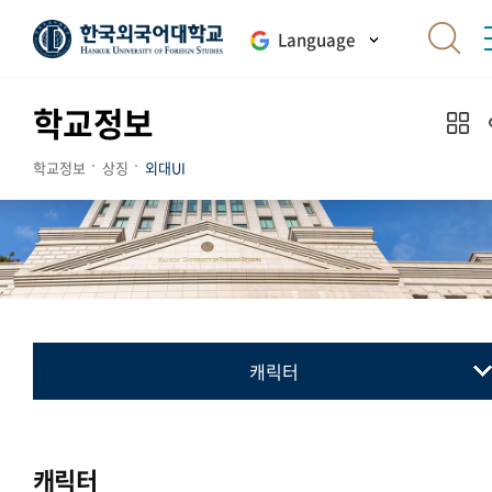
Language
학교정보
학교정보
상징
외대UI
캐릭터
교표(심벌마크)
컬러시스템
캐릭터
로고타입