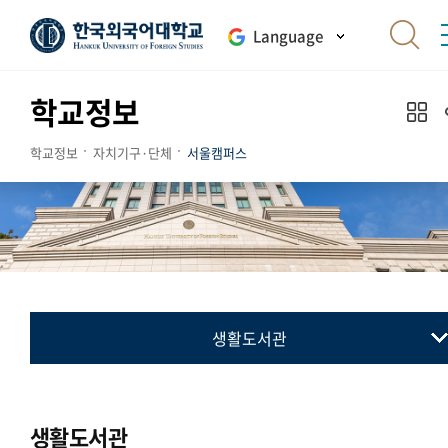
Language
학교정보
학교정보
자치기구·단체
서울캠퍼스
생활도서관
총학생회
동아리연합회
생활도서관
교지 편집위원회