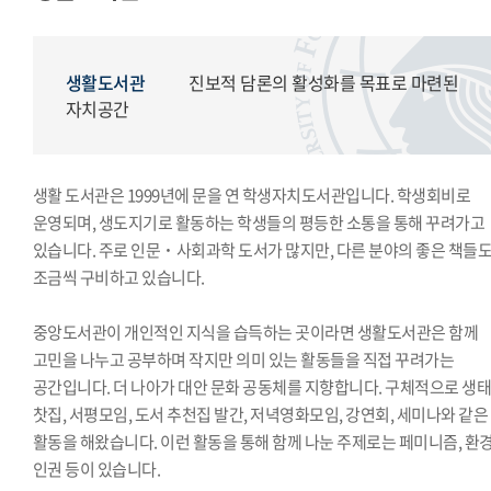
모의국제연합
국제학생회
생활도서관
생활도서관
진보적 담론의 활성화를 목표로 마련된
학생복지위원회
자치공간
영상사업단
한국외대풍물패연합회
생활 도서관은 1999년에 문을 연 학생자치도서관입니다. 학생회비로
한국외대통역협회
운영되며, 생도지기로 활동하는 학생들의 평등한 소통을 통해 꾸려가고
한국외대119학군단
있습니다. 주로 인문˙사회과학 도서가 많지만, 다른 분야의 좋은 책들
조금씩 구비하고 있습니다.
중앙도서관이 개인적인 지식을 습득하는 곳이라면 생활도서관은 함께
고민을 나누고 공부하며 작지만 의미 있는 활동들을 직접 꾸려가는
공간입니다. 더 나아가 대안 문화 공동체를 지향합니다. 구체적으로 생
찻집, 서평모임, 도서 추천집 발간, 저녁영화모임, 강연회, 세미나와 같은
활동을 해왔습니다. 이런 활동을 통해 함께 나눈 주제로는 페미니즘, 환경
인권 등이 있습니다.