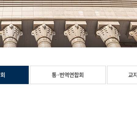
합회
통·번역연합회
교