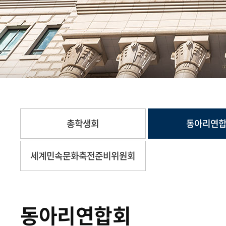
총학생회
동아리연
세계민속문화축전준비위원회
동아리연합회