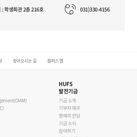
: 학생회관 2층 216호
031)330-4156
청
찾아오시는 길
캠퍼스 맵
HUFS
발전기금
nagement(OIAM)
기금 소개
C)
기부자 예우
명예의 전당
기금 소식
참여하기