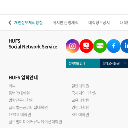
 맵
개인정보처리방침
게시판 운영세칙
대학정보공시
대학
HUFS
Social Network Service
전화번호 안내
찾아오시는 길
HUFS
입학안내
학부
일반대학원
통번역대학원
국제지역대학원
법학전문대학원
교육대학원
글로벌공공리더십대학원
경영대학원
TESOL 대학원
KFL 대학원
글로벌미디어커뮤니케이션대학원