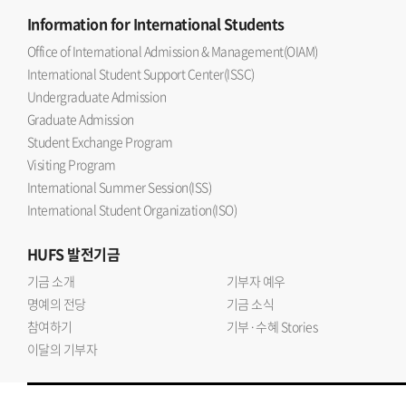
Information
for International Students
Office of International Admission & Management(OIAM)
International Student Support Center(ISSC)
Undergraduate Admission
Graduate Admission
Student Exchange Program
Visiting Program
International Summer Session(ISS)
International Student Organization(ISO)
HUFS
발전기금
기금 소개
기부자 예우
명예의 전당
기금 소식
참여하기
기부·수혜 Stories
이달의 기부자