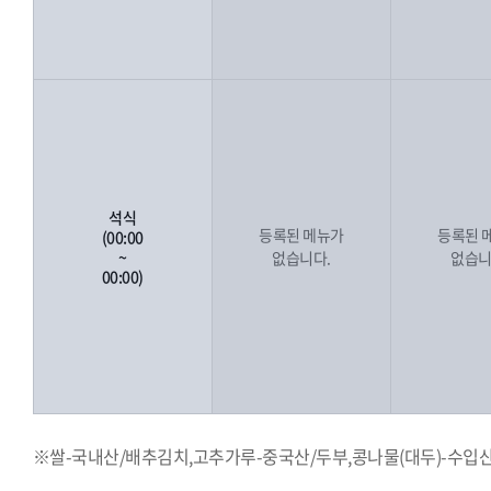
석식
등록된 메뉴가
등록된 
(00:00
~
없습니다.
없습니
00:00)
※쌀-국내산/배추김치,고추가루-중국산/두부,콩나물(대두)-수입